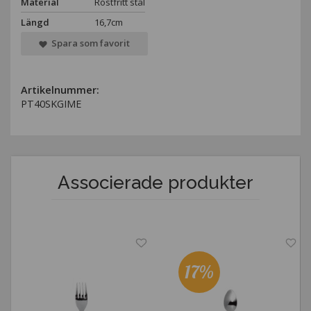
Material
Rostfritt stål
Längd
16,7cm
Spara som favorit
Artikelnummer:
PT40SKGIME
Associerade produkter
17%