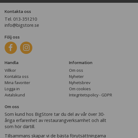
Kontakta oss
Tel. 013-351210
info@bigstore.se
Följ oss
Handla
Information
Villkor
Om oss
Kontakta oss
Nyheter
Mina favoriter
Nyhetsbrev
Logga in
Om cookies
Avtalskund
Integritetspolicy - GDPR
Om oss
Som kund hos BigStore tar du del av vår över 30-
åriga erfarenhet av restaurangverksamhet och allt
som hör därtill.
Tillsammans skapar vi de bästa förutsättningarna