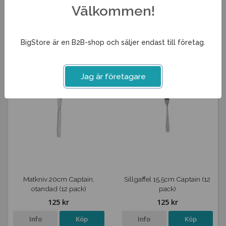
87 kr
126 kr
Välkommen!
Info
Köp
Info
Köp
BigStore är en B2B-shop och säljer endast till företag.
Jag är företagare
Matkniv 20cm Captain,
Sillgaffel 15,5cm Captain (12
otandad (12 pack)
pack)
125 kr
125 kr
Info
Köp
Info
Köp